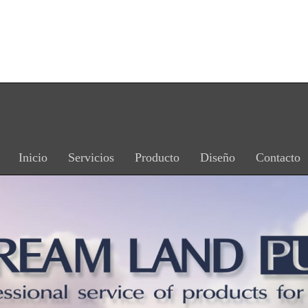
CA
EN
ES
FR
Inicio
Servicios
Producto
Diseño
Contacto