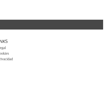
INKS
egal
ookies
rivacidad