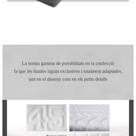
La nostra gamma de possibilitats en la confecció
fa que les fundes
siguin exclusives i totalment adaptades,
tant en el disseny com en els petits detalls